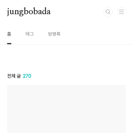
본문 바로가기
jungbobada
홈
태그
방명록
전체 글
270