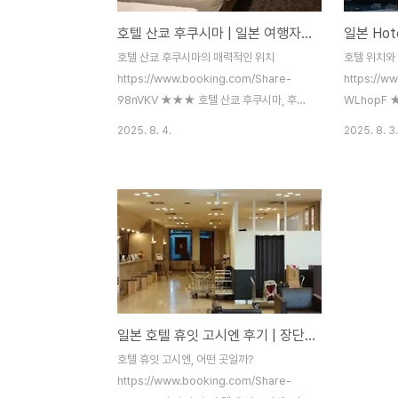
호텔 산쿄 후쿠시마 | 일본 여행자들의 생생한 후기와 장단점
호텔 산쿄 후쿠시마의 매력적인 위치
호텔 위치와
https://www.booking.com/Share-
https://w
98nVKV ★★★ 호텔 산쿄 후쿠시마, 후쿠
WLhopF ★
시마, 일본Hotel Sankyo Fukushima는
Hakodat
2025. 8. 4.
2025. 8. 3.
에어컨이 설치된 객실을 제공하며, 후쿠시마
Global V
역에서 도보로 10분 거리에 있습니다. 이 숙
약! 1915
소는 24시간 프론트 데스크와 레스토랑을
Booking
운영합니다. 모든 객실은 평면 위성 TV를 갖
요.www.boo
www.booking.com 일본 후쿠시마에 위치
View Ha
한 호텔 산쿄 후쿠시마는 후쿠시마역에서 도
보로 약 10
보로 약 10~15분 거리에 자리 잡고 있어 접
꽤 좋은 편
근성이 뛰어납니다. 여행자들은 호텔이 시내
는 차로 4분
중심에 위치해 있어 주변 지역 탐방에 매우
리로, 주요
일본 호텔 휴잇 고시엔 후기 | 장단점 완벽 분석
편리하다고 입을 모아 칭찬합니다. 특히, 호
있어요. 다만
텔 바로 옆에 편의점(Lawson)이 있어 간단
고 느끼는 
호텔 휴잇 고시엔, 어떤 곳일까?
한 간식이나 아침 식사를 해결하기에 매우
않는다..
https://www.booking.com/Share-