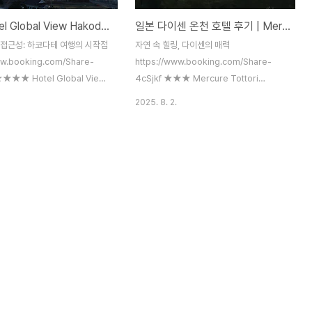
일본 Hotel Global View Hakodate 생생 후기 | 장단점 완벽 분석
일본 다이센 온천 호텔 후기 | Mercure Tottori Daisen Resort & Spa의 장단점 완벽 분석
 접근성: 하코다테 여행의 시작점
자연 속 힐링, 다이센의 매력
ww.booking.com/Share-
https://www.booking.com/Share-
★★★ Hotel Global View
4cSjkf ★★★ Mercure Tottori
e, 하코다테, 일본하코다테 Hotel
Daisen Resort & Spa, 다이센, 일본다이
2025. 8. 2.
iew Hakodate – 최저가 보장 예
센에 자리한 Mercure Tottori Daisen
개 이용 후기 및 45개 사진을
Resort & Spa에서는 레스토랑, 무료 전용
.com에서 확인하세
주차장, 스파 & 웰니스 센터 등을 이용하실
king.com Hotel Global
수 있습니다. 숙소는 미즈키 시게루 로드에서
kodate는 JR 하코다테 역에서 도
34km 거리에 있습니
분 거리에 위치해 있어 접근성이
다.www.booking.com 일본 돗토리현 다
입니다. 하코다테 아침 어시장까지
이센에 위치한 Mercure Tottori Daisen
, 고료카쿠 요새까지는 13분 거
Resort & Spa는 도시의 소음에서 벗어나
 관광지와 적당한 거리를 유지하고
자연 속에서 휴식을 취하고 싶은 여행객들에
, 역에서 20분 정도 걸어야 한다
게 최적의 장소입니다. 이 호텔은 미즈키 시
분들도 있어 걷는 것을 좋아하지
게루 로드에서 34km, 신지호에서 47km
거리에 자리 잡고 있어 조용한 환..