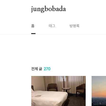
본문 바로가기
jungbobada
홈
태그
방명록
전체 글
270